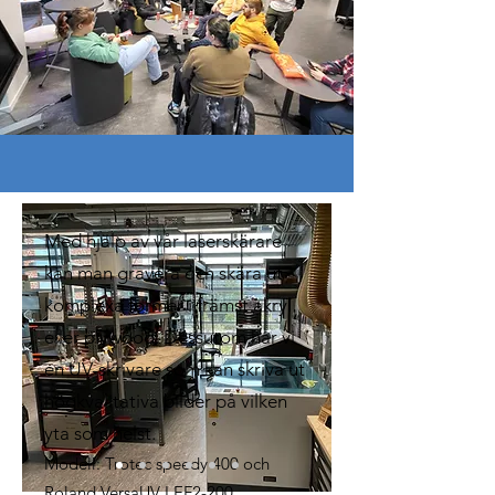
Med hjälp av vår laserskärare
kan man gravera och skära ut
komplexa former i främst akryl
eller plywood. Dessutom har vi
en UV-skrivare som kan skriva ut
högkvalitativa bilder på vilken
yta som helst.
Modell: Trotec speedy 400 och
Roland VersaUV LEF2-200