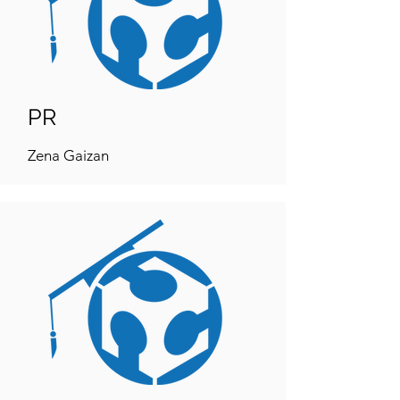
PR
Zena Gaizan